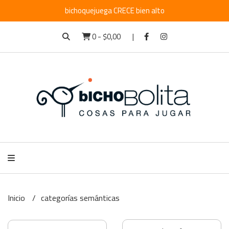
bichoquejuega CRECE bien alto
0
-
$0,00
Inicio
categorías semánticas