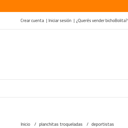
Crear cuenta
Iniciar sesión
¿Querés vender bichoBolita?
Inicio
planchitas troqueladas
deportistas