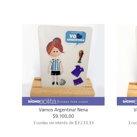
Vamos Argentina! Nena
V
$9.700,00
3 cuotas sin interés de $3.233,33
3 cuo