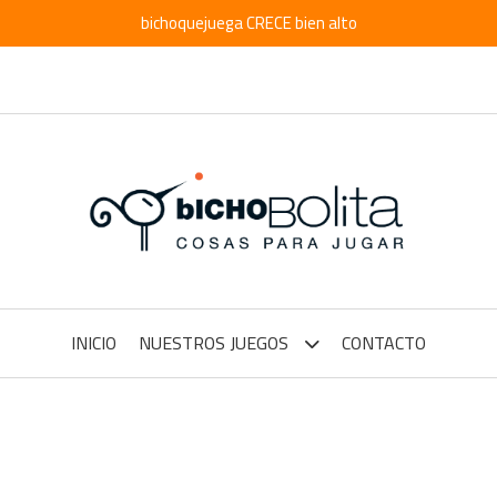
bichoquejuega CRECE bien alto
INICIO
NUESTROS JUEGOS
CONTACTO