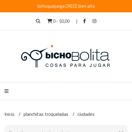
bichoquejuega CRECE bien alto
0
-
$0,00
Inicio
planchitas troqueladas
ciudades