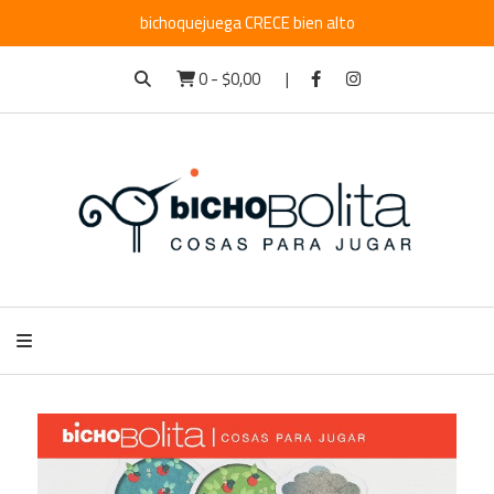
bichoquejuega CRECE bien alto
0
-
$0,00