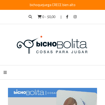
bichoquejuega CRECE bien alto
0
-
$0,00