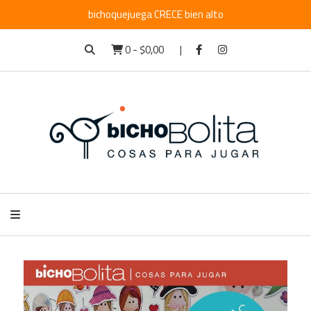
bichoquejuega CRECE bien alto
0
-
$0,00